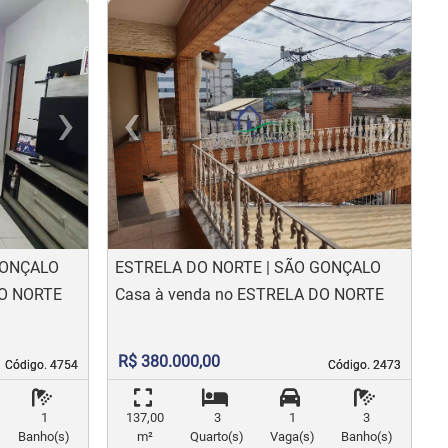
›
‹
›
us
Next
Previous
N
GONÇALO
ESTRELA DO NORTE | SÃO GONÇALO
DO NORTE
Casa à venda no ESTRELA DO NORTE
R$ 380.000,00
Código. 4754
Código. 4754
Código. 2473
Código. 2473
1
137,00
3
1
3
Banho(s)
m²
Quarto(s)
Vaga(s)
Banho(s)