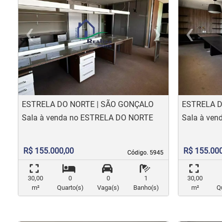
‹
›
‹
Previous
Nex
Pr
ESTRELA DO NORTE | SÃO GONÇALO
ESTRELA D
Sala à venda no ESTRELA DO NORTE
Sala à ve
R$ 155.000,00
R$ 155.00
Código. 5945
Código. 5945
30,00
0
0
1
30,00
m²
Quarto(s)
Vaga(s)
Banho(s)
m²
Q