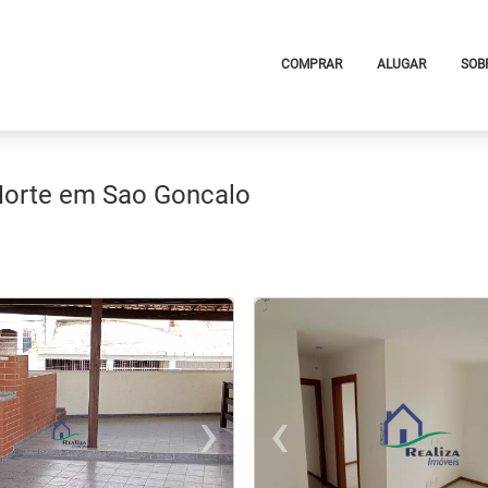
COMPRAR
ALUGAR
SOB
 Norte em Sao Goncalo
›
‹
t
evious
Next
Previo