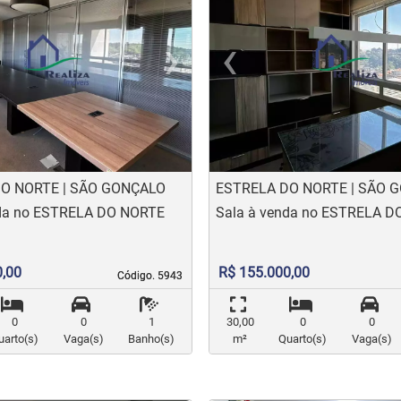
›
‹
t
evious
Next
Previo
O NORTE | SÃO GONÇALO
ESTRELA DO NORTE | SÃO 
nda no ESTRELA DO NORTE
Sala à venda no ESTRELA 
0,00
R$ 155.000,00
Código. 5943
Código. 5943
0
0
1
30,00
0
0
uarto(s)
Vaga(s)
Banho(s)
m²
Quarto(s)
Vaga(s)