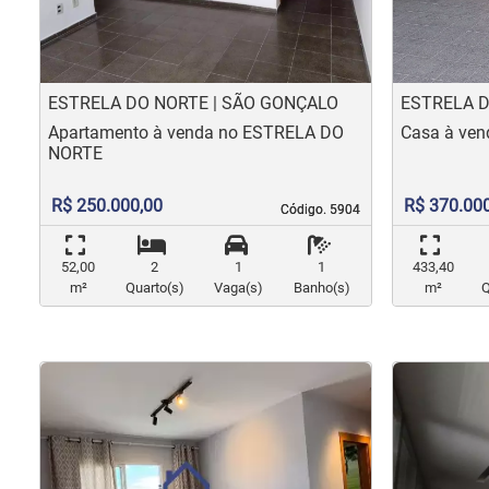
ESTRELA DO NORTE | SÃO GONÇALO
ESTRELA D
Apartamento à venda no ESTRELA DO
Casa à ve
NORTE
R$ 250.000,00
R$ 370.00
Código. 5904
Código. 5904
52,00
2
1
1
433,40
m²
Quarto(s)
Vaga(s)
Banho(s)
m²
Q