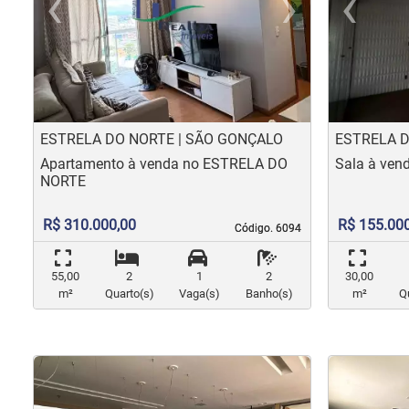
‹
›
‹
Previous
Nex
Pr
ESTRELA DO NORTE | SÃO GONÇALO
ESTRELA D
Apartamento à venda no ESTRELA DO
Sala à ve
NORTE
R$ 310.000,00
R$ 155.00
Código. 6094
Código. 6094
55,00
2
1
2
30,00
m²
Quarto(s)
Vaga(s)
Banho(s)
m²
Q