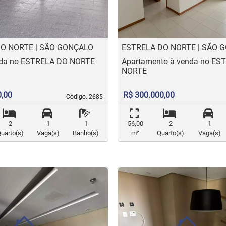
O NORTE | SÃO GONÇALO
ESTRELA DO NORTE | SÃO 
nda no ESTRELA DO NORTE
Apartamento à venda no ES
NORTE
0,00
R$ 300.000,00
Código. 2685
Código. 2685
2
1
1
56,00
2
1
uarto(s)
Vaga(s)
Banho(s)
m²
Quarto(s)
Vaga(s)