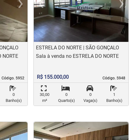
›
‹
›
us
Next
Previous
N
GONÇALO
ESTRELA DO NORTE | SÃO GONÇALO
DO NORTE
Sala à venda no ESTRELA DO NORTE
R$ 155.000,00
Código. 5952
Código. 5952
Código. 5948
Código. 5948
0
30,00
0
0
1
Banho(s)
m²
Quarto(s)
Vaga(s)
Banho(s)