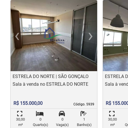
‹
›
‹
Previous
Nex
Pr
ESTRELA DO NORTE | SÃO GONÇALO
ESTRELA D
Sala à venda no ESTRELA DO NORTE
Sala à ve
R$ 155.000,00
R$ 155.00
Código. 5939
Código. 5939
30,00
0
0
1
30,00
m²
Quarto(s)
Vaga(s)
Banho(s)
m²
Q