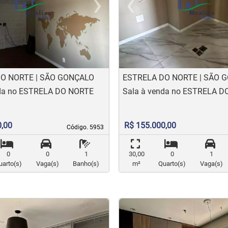
›
‹
t
evious
Next
Previo
O NORTE | SÃO GONÇALO
ESTRELA DO NORTE | SÃO 
nda no ESTRELA DO NORTE
Sala à venda no ESTRELA 
0,00
R$ 155.000,00
Código. 5953
Código. 5953
0
0
1
30,00
0
1
uarto(s)
Vaga(s)
Banho(s)
m²
Quarto(s)
Vaga(s)