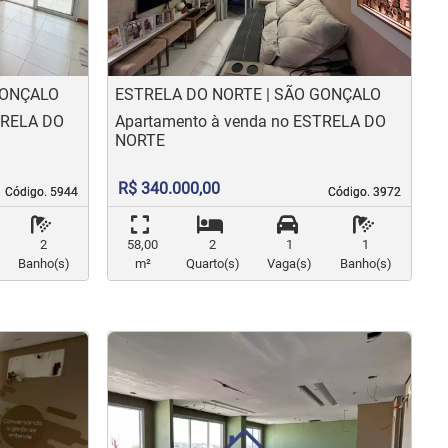
GONÇALO
ESTRELA DO NORTE | SÃO GONÇALO
TRELA DO
Apartamento à venda no ESTRELA DO
NORTE
R$ 340.000,00
Código. 5944
Código. 5944
Código. 3972
Código. 3972
2
58,00
2
1
1
Banho(s)
m²
Quarto(s)
Vaga(s)
Banho(s)