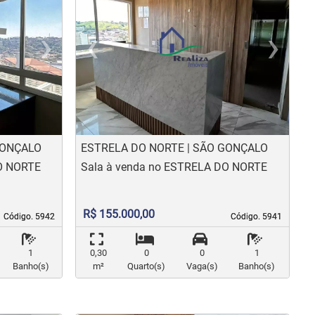
›
‹
›
us
Next
Previous
N
GONÇALO
ESTRELA DO NORTE | SÃO GONÇALO
DO NORTE
Sala à venda no ESTRELA DO NORTE
R$ 155.000,00
Código. 5942
Código. 5942
Código. 5941
Código. 5941
1
0,30
0
0
1
Banho(s)
m²
Quarto(s)
Vaga(s)
Banho(s)