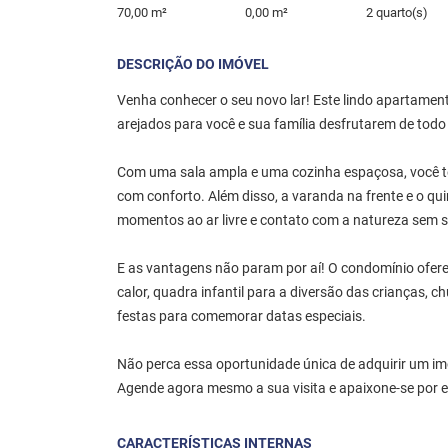
70,00 m²
0,00 m²
2 quarto(s)
DESCRIÇÃO DO IMÓVEL
Venha conhecer o seu novo lar! Este lindo apartamen
arejados para você e sua família desfrutarem de tod
Com uma sala ampla e uma cozinha espaçosa, você te
com conforto. Além disso, a varanda na frente e o q
momentos ao ar livre e contato com a natureza sem s
E as vantagens não param por aí! O condomínio ofere
calor, quadra infantil para a diversão das crianças, 
festas para comemorar datas especiais.
Não perca essa oportunidade única de adquirir um imó
Agende agora mesmo a sua visita e apaixone-se por 
CARACTERÍSTICAS INTERNAS