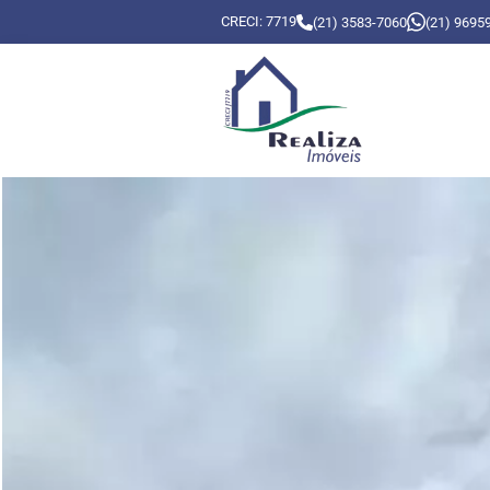
CRECI: 7719
(21) 3583-7060
(21) 9695