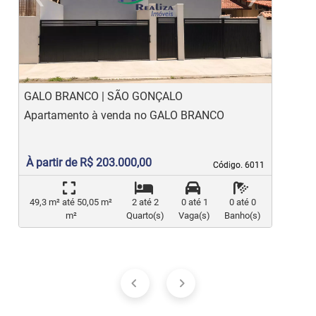
Previous
Ne
GALO BRANCO | SÃO GONÇALO
M
Apartamento à venda no GALO BRANCO
A
À partir de R$ 203.000,00
Código. 6011
Código. 6011
49,3 m² até 50,05 m²
2 até 2
0 até 1
0 até 0
m²
Quarto(s)
Vaga(s)
Banho(s)