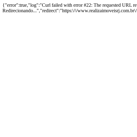
{"error":true,"log":"Curl failed with error #22: The requested URL 
Redirecionando...","redirect":"https:\/\/www.realizaimoveisrj.com.br