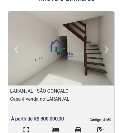
‹
›
Previous
Ne
LARANJAL | SÃO GONÇALO
R
Casa à venda no LARANJAL
C
À partir de R$ 300.000,00
Código. 4160
Código. 4160