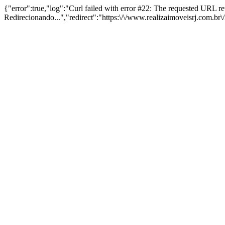
{"error":true,"log":"Curl failed with error #22: The requested URL 
Redirecionando...","redirect":"https:\/\/www.realizaimoveisrj.com.br