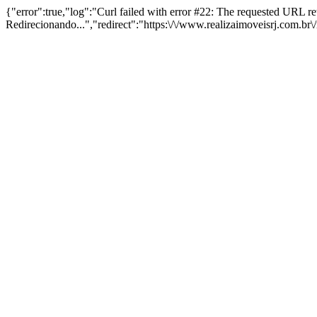
{"error":true,"log":"Curl failed with error #22: The requested URL 
Redirecionando...","redirect":"https:\/\/www.realizaimoveisrj.com.br