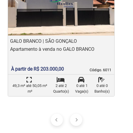
Previous
Ne
GALO BRANCO | SÃO GONÇALO
M
Apartamento à venda no GALO BRANCO
A
À partir de R$ 203.000,00
Código. 6011
Código. 6011
49,3 m² até 50,05 m²
2 até 2
0 até 1
0 até 0
m²
Quarto(s)
Vaga(s)
Banho(s)