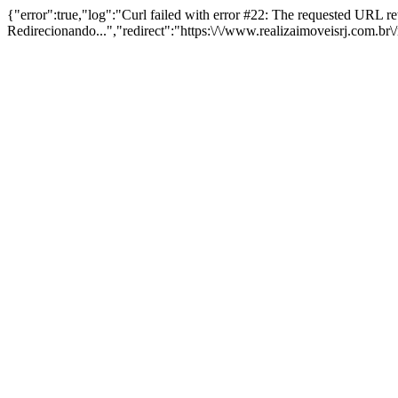
{"error":true,"log":"Curl failed with error #22: The requested URL 
Redirecionando...","redirect":"https:\/\/www.realizaimoveisrj.com.br